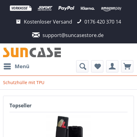
Kostenloser Versand
0176 420 370 14
support@suncasestore.de
Menü
Schutzhülle mit TPU
Topseller