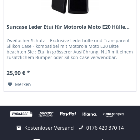
Suncase Leder Etui für Motorola Moto E20 Hülle...
Zweifacher Schutz = Exclusive Lederhülle und Transparent
Silikon Case - kompatibel mit Motorola Moto E20 Bitte
beachten Sie : Etui in grösserer Ausführung. NUR mit einem
zusätzlichem Bumper oder Silikon Case verwendbar.
Lieferumfang:...
25,90 € *
Merken
Kostenloser Versand
0176 420 370 14