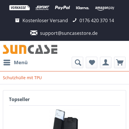
Kostenloser Versand
0176 420 370 14
support@suncasestore.de
Menü
Schutzhülle mit TPU
Topseller