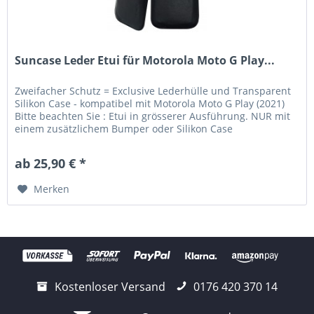
Suncase Leder Etui für Motorola Moto G Play...
Zweifacher Schutz = Exclusive Lederhülle und Transparent
Silikon Case - kompatibel mit Motorola Moto G Play (2021)
Bitte beachten Sie : Etui in grösserer Ausführung. NUR mit
einem zusätzlichem Bumper oder Silikon Case
verwendbar....
ab 25,90 € *
Merken
Kostenloser Versand
0176 420 370 14