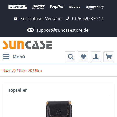
Kostenloser Versand
0176 420 370 14
support@suncasestore.de
Menü
Razr 70 / Razr 70 Ultra
Topseller