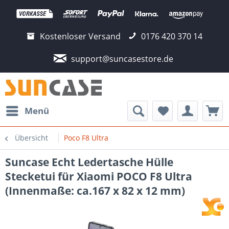
Kostenloser Versand
0176 420 370 14
support@suncasestore.de
Menü
Übersicht
Poco F8 Ultra
Suncase Echt Ledertasche Hülle
Stecketui für Xiaomi POCO F8 Ultra
(Innenmaße: ca.167 x 82 x 12 mm)