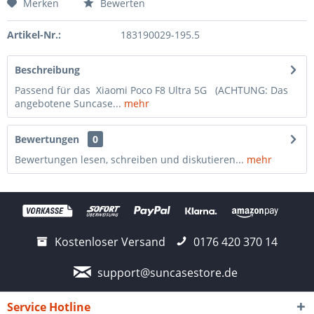
Merken
Bewerten
Artikel-Nr.:
183190029-195.5
Beschreibung
Passend für das Xiaomi Poco F8 Ultra 5G (ACHTUNG: Das
angebotene Suncase...
mehr
Bewertungen
0
Bewertungen lesen, schreiben und diskutieren...
mehr
Kostenloser Versand
0176 420 370 14
support@suncasestore.de
Service Hotline