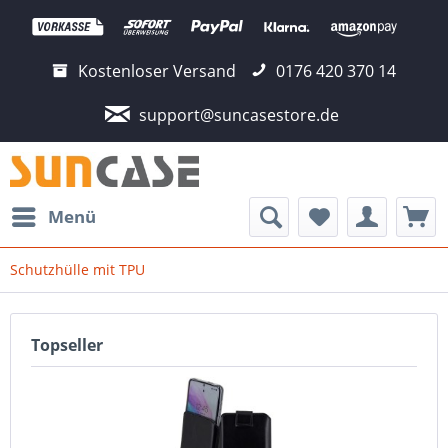
Kostenloser Versand
0176 420 370 14
support@suncasestore.de
Menü
Schutzhülle mit TPU
Topseller