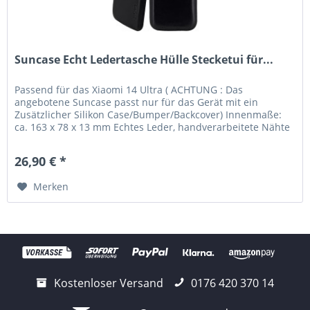
Suncase Echt Ledertasche Hülle Stecketui für...
Passend für das Xiaomi 14 Ultra ( ACHTUNG : Das
angebotene Suncase passt nur für das Gerät mit ein
Zusätzlicher Silikon Case/Bumper/Backcover) Innenmaße:
ca. 163 x 78 x 13 mm Echtes Leder, handverarbeitete Nähte
und kräftige Farben...
26,90 € *
Merken
Kostenloser Versand
0176 420 370 14