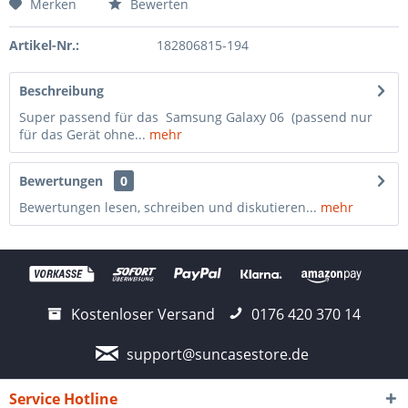
Merken
Bewerten
Artikel-Nr.:
182806815-194
Beschreibung
Super passend für das Samsung Galaxy 06 (passend nur
für das Gerät ohne...
mehr
Bewertungen
0
Bewertungen lesen, schreiben und diskutieren...
mehr
Kostenloser Versand
0176 420 370 14
support@suncasestore.de
Service Hotline