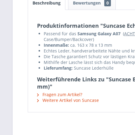
Beschreibung
Bewertungen
0
Produktinformationen "Suncase Ech
Passend für das
Samsung Galaxy A07
(
ACH
Case/Bumper/Backcover)
Innenmaße:
ca. 163 x 78 x 13 mm
Echtes Leder, handverarbeitete Nähte und krä
Die Tasche garantiert Schutz vor lästigen K
Mithilfe der Lasche lässt sich das Handy b
Lieferumfang:
Suncase Lederhülle
Weiterführende Links zu "Suncase E
mm)"
Fragen zum Artikel?
Weitere Artikel von Suncase