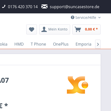
0176 420 370 14
support@suncasestore.de
Service/Hilfe
Mein Konto
0,00 € *
okia
HMD
T Phone
OnePlus
Emporia
Fairp

A07
€ *