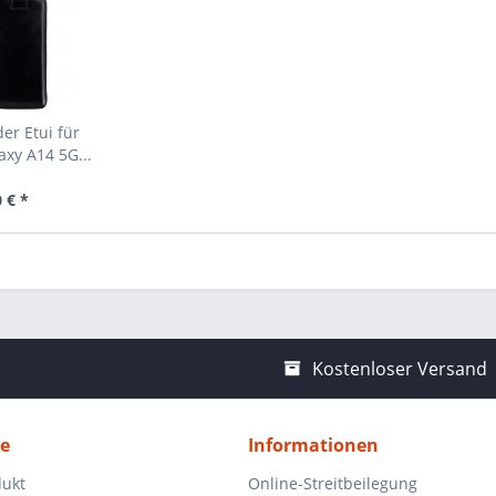
er Etui für
xy A14 5G...
 € *
Kostenloser Versand
ce
Informationen
dukt
Online-Streitbeilegung