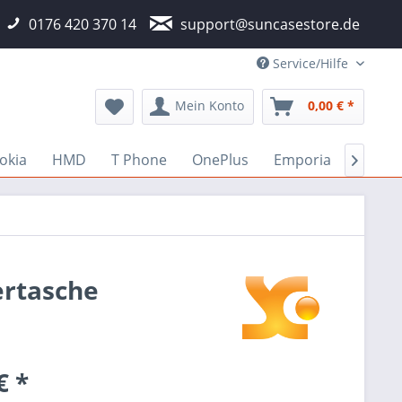
0176 420 370 14
support@suncasestore.de
Service/Hilfe
Mein Konto
0,00 € *
okia
HMD
T Phone
OnePlus
Emporia
Fairp

ertasche
€ *