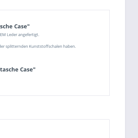
asche Case"
EM Leder angefertigt.
der splitternden Kunststoffschalen haben.
rtasche Case"