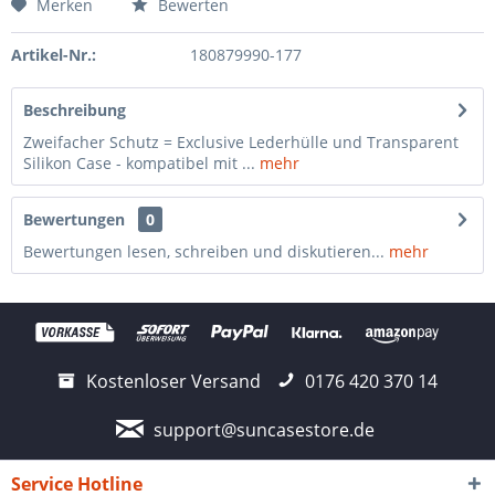
Merken
Bewerten
Artikel-Nr.:
180879990-177
Beschreibung
Zweifacher Schutz = Exclusive Lederhülle und Transparent
Silikon Case - kompatibel mit ...
mehr
Bewertungen
0
Bewertungen lesen, schreiben und diskutieren...
mehr
Kostenloser Versand
0176 420 370 14
support@suncasestore.de
Service Hotline