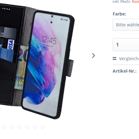
inkl. MwSt.
Kos
Farbe:
Vergleic
Artikel-Nr.: