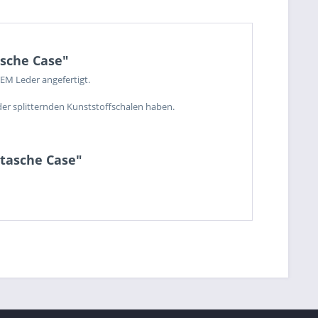
asche Case"
EM Leder angefertigt.
der splitternden Kunststoffschalen haben.
rtasche Case"