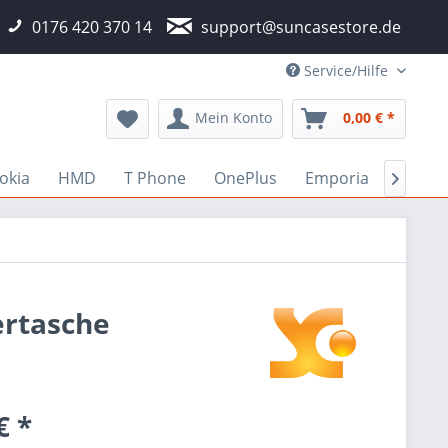
0176 420 370 14
support@suncasestore.de
Service/Hilfe
Mein Konto
0,00 € *
okia
HMD
T Phone
OnePlus
Emporia
Fairp

ertasche
€ *