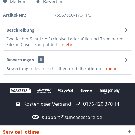
Merken
Bewerten
Artikel-Nr.:
175567850-170-TPU
Beschreibung
Zweifacher Schutz = Exclusive Lederhülle und Transparent
Silikon Case - kompatibel...
mehr
Bewertungen
0
Bewertungen lesen, schreiben und diskutieren...
mehr
Kostenloser Versand
0176 420 370 14
support@suncasestore.de
Service Hotline