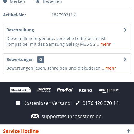
Merken
Bewerten
Artikel-Nr.:
182790311.4
Beschreibung
Diese millimetergenaue, spezielle Ledertasche ist
kompatibel mit das Samsung Galaxy M35 5G...
mehr
Bewertungen
0
Bewertungen lesen, schreiben und diskutieren...
mehr
Kostenloser Versand
0176 420 370 14
support@suncasestore.de
Service Hotline