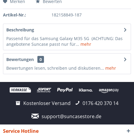
Merken
Bewerten
Artikel-Nr.:
182158849-187
Beschreibung
Passend für das Samsung Galaxy M35 5G (ACHTUNG: Das
angebotene Suncase passt nur für...
mehr
Bewertungen
0
Bewertungen lesen, schreiben und diskutieren...
mehr
Kostenloser Versand
0176 420 370 14
support@suncasestore.de
Service Hotline