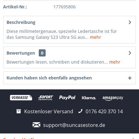
Artikel-Nr.:
177695806
Beschreibung
Diese millimetergenaue, spezielle Ledertasche ist für
das Samsung Galaxy S23 Ultra 5G aus...
mehr
Bewertungen
0
Bewertungen lesen, schreiben und diskutieren...
mehr
Kunden haben sich ebenfalls angesehen
Kostenloser Versand
0176 420 370 14
support@suncasestore.de