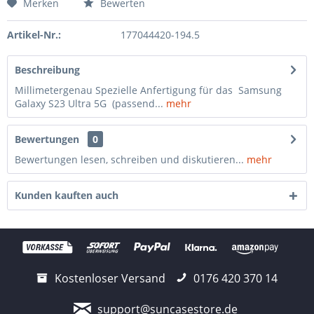
Merken
Bewerten
Artikel-Nr.:
177044420-194.5
Beschreibung
Millimetergenau Spezielle Anfertigung für das Samsung
Galaxy S23 Ultra 5G (passend...
mehr
Bewertungen
0
Bewertungen lesen, schreiben und diskutieren...
mehr
Kunden kauften auch
Kostenloser Versand
0176 420 370 14
support@suncasestore.de