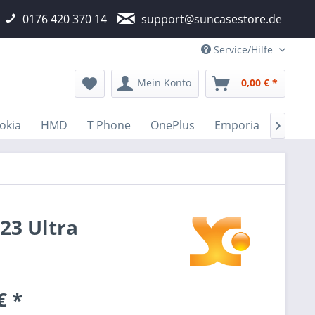
0176 420 370 14
support@suncasestore.de
Service/Hilfe
Mein Konto
0,00 € *
okia
HMD
T Phone
OnePlus
Emporia
Fairp

23 Ultra
€ *