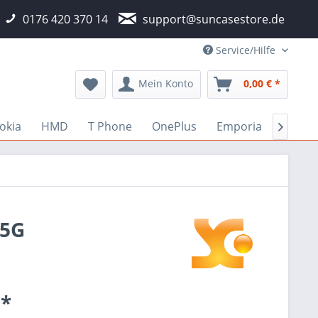
0176 420 370 14
support@suncasestore.de
Service/Hilfe
Mein Konto
0,00 € *
okia
HMD
T Phone
OnePlus
Emporia
Fairp

 5G
 *