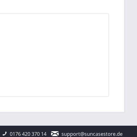
0176 420 370 14
support@suncasestore.de