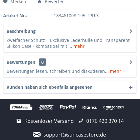
Merken
Bewerten
Artikel-Nr.:
183461008-195-TPU.3
Beschreibung
Zweifacher Schutz = Exclusive Lederhülle und Transparent
Silikon Case - kompatibel mit ...
mehr
Bewertungen
0
Bewertungen lesen, schreiben und diskutieren...
mehr
Kunden haben sich ebenfalls angesehen
Kostenloser Versand
0176 420 370 14
support@suncasestore.de