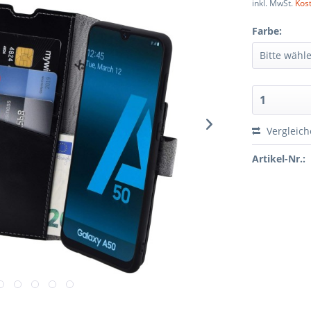
inkl. MwSt.
Kos
Farbe:
Vergleic
Artikel-Nr.: