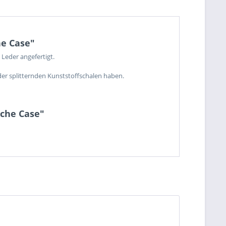
he Case"
Leder angefertigt.
der splitternden Kunststoffschalen haben.
sche Case"