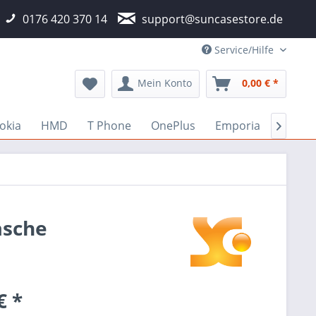
0176 420 370 14
support@suncasestore.de
Service/Hilfe
Mein Konto
0,00 € *
okia
HMD
T Phone
OnePlus
Emporia
Fairp

asche
€ *