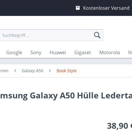
Kostenloser Versand
Google
Sony
Huawei
Gigaset
Motorola
N
erien
Galaxy A50
Book Style
amsung Galaxy A50 Hülle Ledert
38,90 