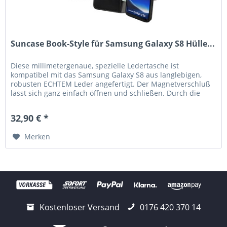
Suncase Book-Style für Samsung Galaxy S8 Hülle...
Diese millimetergenaue, spezielle Ledertasche ist
kompatibel mit das Samsung Galaxy S8 aus langlebigen,
robusten ECHTEM Leder angefertigt. Der Magnetverschluß
lässt sich ganz einfach öffnen und schließen. Durch die
Verwendung einer...
32,90 € *
Merken
Kostenloser Versand
0176 420 370 14