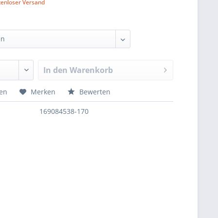
tenloser Versand
In den
Warenkorb
hen
Merken
Bewerten
169084538-170