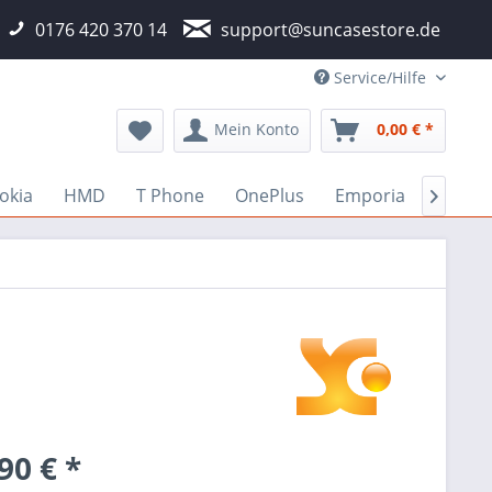
0176 420 370 14
support@suncasestore.de
Service/Hilfe
Mein Konto
0,00 € *
okia
HMD
T Phone
OnePlus
Emporia
Fairp

90 € *