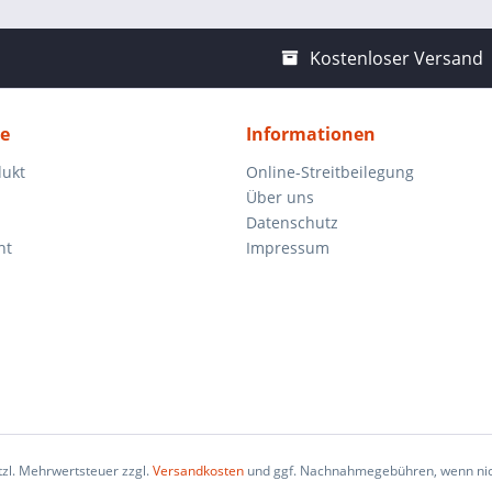
Kostenloser Versand
ce
Informationen
dukt
Online-Streitbeilegung
Über uns
Datenschutz
ht
Impressum
etzl. Mehrwertsteuer zzgl.
Versandkosten
und ggf. Nachnahmegebühren, wenn nic