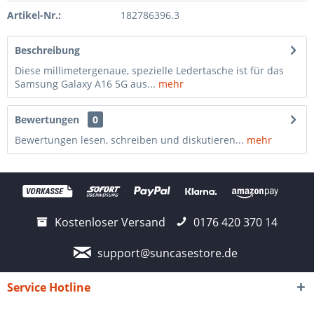
Artikel-Nr.:
182786396.3
Beschreibung
Diese millimetergenaue, spezielle Ledertasche ist für das
Samsung Galaxy A16 5G aus...
mehr
Bewertungen
0
Bewertungen lesen, schreiben und diskutieren...
mehr
Kostenloser Versand
0176 420 370 14
support@suncasestore.de
Service Hotline