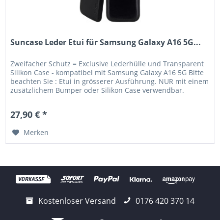
Suncase Leder Etui für Samsung Galaxy A16 5G...
Zweifacher Schutz = Exclusive Lederhülle und Transparent
Silikon Case - kompatibel mit Samsung Galaxy A16 5G Bitte
beachten Sie : Etui in grösserer Ausführung. NUR mit einem
zusätzlichem Bumper oder Silikon Case verwendbar.
Lieferumfang:...
27,90 € *
Merken
Kostenloser Versand
0176 420 370 14