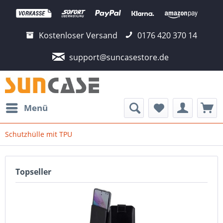
Kostenloser Versand
0176 420 370 14
support@suncasestore.de
Menü
Schutzhülle mit TPU
Topseller