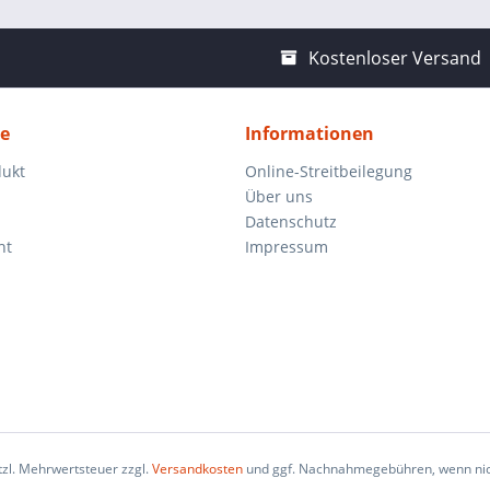
Kostenloser Versand
ce
Informationen
dukt
Online-Streitbeilegung
Über uns
Datenschutz
ht
Impressum
etzl. Mehrwertsteuer zzgl.
Versandkosten
und ggf. Nachnahmegebühren, wenn nic