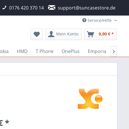
0176 420 370 14
support@suncasestore.de
Service/Hilfe
Mein Konto
0,00 € *
okia
HMD
T Phone
OnePlus
Emporia
Fairp

€ *