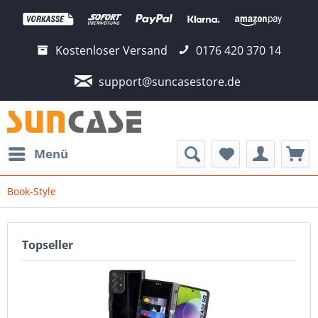
Kostenloser Versand
0176 420 370 14
support@suncasestore.de
Menü
Book-Style
Topseller