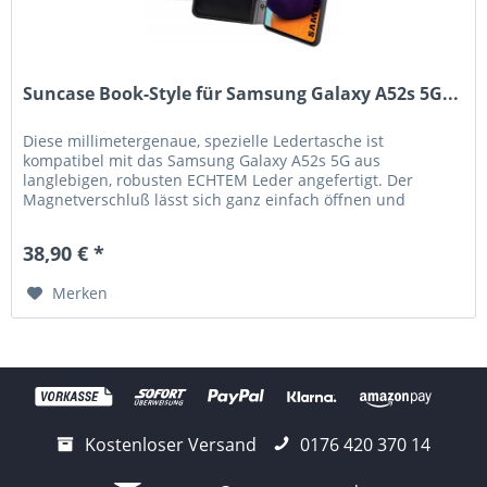
Suncase Book-Style für Samsung Galaxy A52s 5G...
Diese millimetergenaue, spezielle Ledertasche ist
kompatibel mit das Samsung Galaxy A52s 5G aus
langlebigen, robusten ECHTEM Leder angefertigt. Der
Magnetverschluß lässt sich ganz einfach öffnen und
schließen. Durch die Verwendung einer...
38,90 € *
Merken
Kostenloser Versand
0176 420 370 14