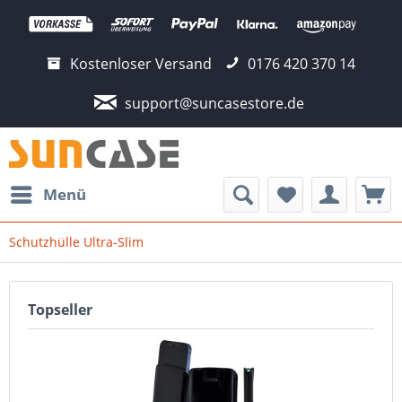
Kostenloser Versand
0176 420 370 14
support@suncasestore.de
Menü
Schutzhülle Ultra-Slim
Topseller