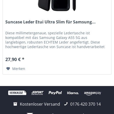
Suncase Leder Etui Ultra Slim für Samsung...
Diese millimetergenaue, spezielle Ledertasche ist
kompatibel mit das Samsung Galaxy A55 5G aus
langlebigen, robusten ECHTEM Leder angefertigt. Diese
hochwertige Ledertasche von Suncase ist handverarbeitet
und auf die Maße des Smartphones...
27,90 € *
Merken
Kostenloser Versand
0176 420 370 14