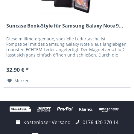
Suncase Book-Style für Samsung Galaxy Note 9...
Diese millimetergenaue, spezielle Ledertasche ist
kompatibel mit das Samsung Galaxy Note 9 aus langlebigen,
robusten ECHTEM Leder angefertigt. Der Magnetverschluß
lässt sich ganz einfach öffnen und schließen. Durch die
Verwendung einer...
32,90 € *
Merken
Kostenloser Versand
0176 420 370 14