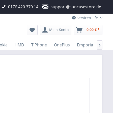
0176 420 370 14
support@suncasestore.de
Service/Hilfe
Mein Konto
0,00 € *
okia
HMD
T Phone
OnePlus
Emporia
Fairp
