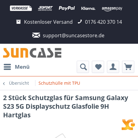
Kostenloser Versand
0176 420 370 14
support@suncasestore.de
Menü
Übersicht
Schutzhülle mit TPU
2 Stück Schutzglas für Samsung Galaxy
S23 5G Displayschutz Glasfolie 9H
Hartglas