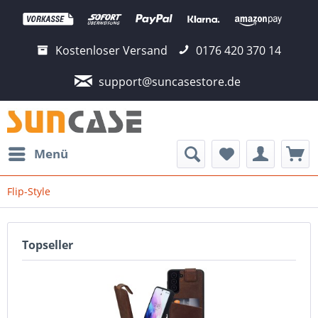
Kostenloser Versand
0176 420 370 14
support@suncasestore.de
Menü
Flip-Style
Topseller