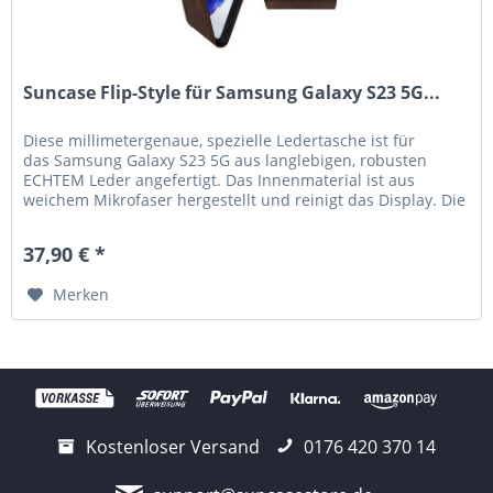
Suncase Flip-Style für Samsung Galaxy S23 5G...
Diese millimetergenaue, spezielle Ledertasche ist für
das Samsung Galaxy S23 5G aus langlebigen, robusten
ECHTEM Leder angefertigt. Das Innenmaterial ist aus
weichem Mikrofaser hergestellt und reinigt das Display. Die
hochwertige robuste...
37,90 € *
Merken
Kostenloser Versand
0176 420 370 14