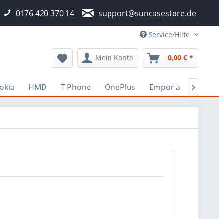
0176 420 370 14
support@suncasestore.de
Service/Hilfe
Mein Konto
0,00 € *
okia
HMD
T Phone
OnePlus
Emporia
Fairp
