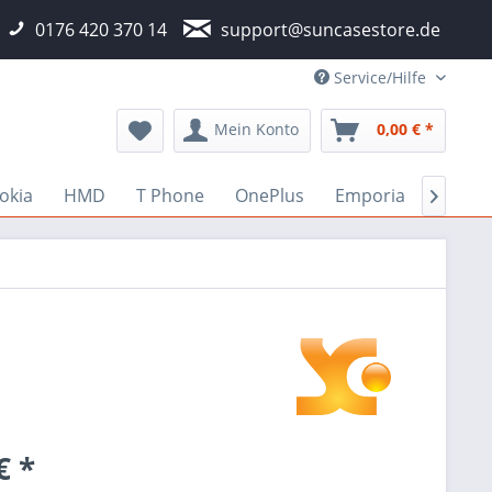
0176 420 370 14
support@suncasestore.de
Service/Hilfe
Mein Konto
0,00 € *
okia
HMD
T Phone
OnePlus
Emporia
Fairp

€ *