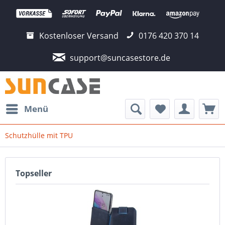
Kostenloser Versand
0176 420 370 14
support@suncasestore.de
Menü
Schutzhülle mit TPU
Topseller