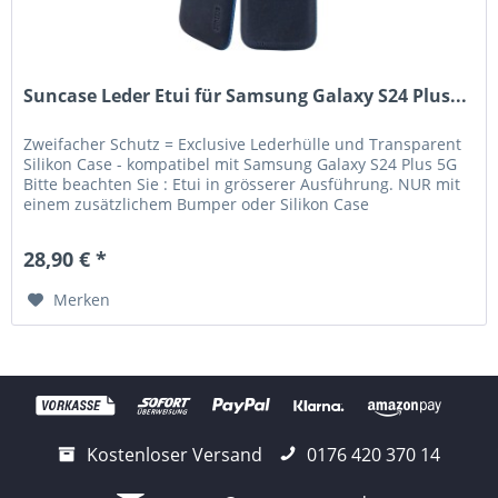
Suncase Leder Etui für Samsung Galaxy S24 Plus...
Zweifacher Schutz = Exclusive Lederhülle und Transparent
Silikon Case - kompatibel mit Samsung Galaxy S24 Plus 5G
Bitte beachten Sie : Etui in grösserer Ausführung. NUR mit
einem zusätzlichem Bumper oder Silikon Case
verwendbar....
28,90 € *
Merken
Kostenloser Versand
0176 420 370 14