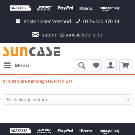
Kostenloser Versand
0176 420 370 14
support@suncasestore.de
Menü
Schutzhülle mit Magnetverschluss