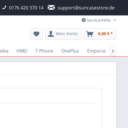
0176 420 370 14
support@suncasestore.de
Service/Hilfe
Mein Konto
0,00 € *
okia
HMD
T Phone
OnePlus
Emporia
Fairp
