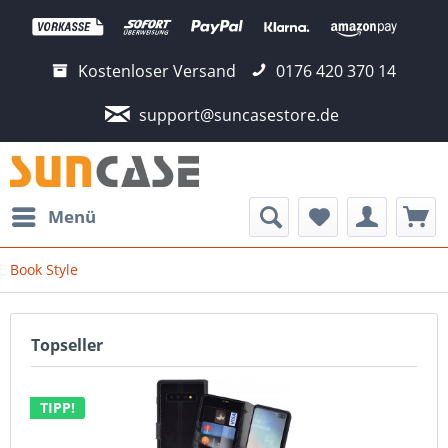
Kostenloser Versand
0176 420 370 14
support@suncasestore.de
Menü
Book Style
Topseller
TIPP!