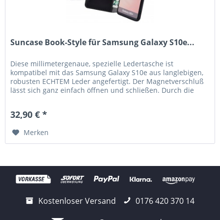
Suncase Book-Style für Samsung Galaxy S10e...
Diese millimetergenaue, spezielle Ledertasche ist
kompatibel mit das Samsung Galaxy S10e aus langlebigen,
robusten ECHTEM Leder angefertigt. Der Magnetverschluß
lässt sich ganz einfach öffnen und schließen. Durch die
Verwendung einer...
32,90 € *
Merken
Kostenloser Versand
0176 420 370 14