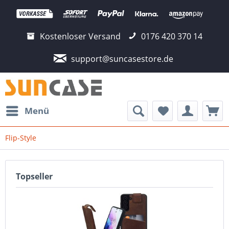
Kostenloser Versand
0176 420 370 14
support@suncasestore.de
Menü
Flip-Style
Topseller