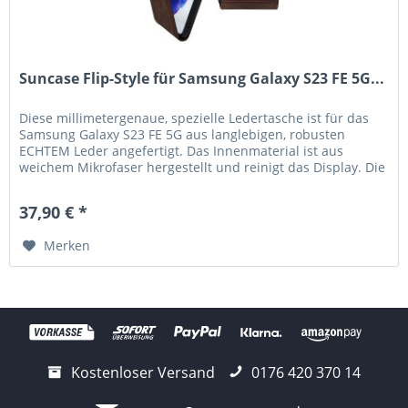
Suncase Flip-Style für Samsung Galaxy S23 FE 5G...
Diese millimetergenaue, spezielle Ledertasche ist für das
Samsung Galaxy S23 FE 5G aus langlebigen, robusten
ECHTEM Leder angefertigt. Das Innenmaterial ist aus
weichem Mikrofaser hergestellt und reinigt das Display. Die
hochwertige...
37,90 € *
Merken
Kostenloser Versand
0176 420 370 14