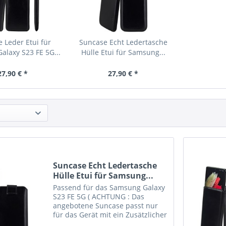
 Leder Etui für
Suncase Echt Ledertasche
laxy S23 FE 5G...
Hülle Etui für Samsung...
27,90 € *
27,90 € *
Suncase Echt Ledertasche
Hülle Etui für Samsung...
Passend für das Samsung Galaxy
S23 FE 5G ( ACHTUNG : Das
angebotene Suncase passt nur
für das Gerät mit ein Zusätzlicher
dickeres Silikon