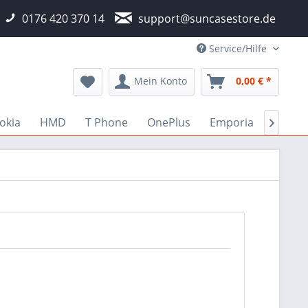
0176 420 370 14
support@suncasestore.de
Service/Hilfe
Mein Konto
0,00 € *
okia
HMD
T Phone
OnePlus
Emporia
Fairp
