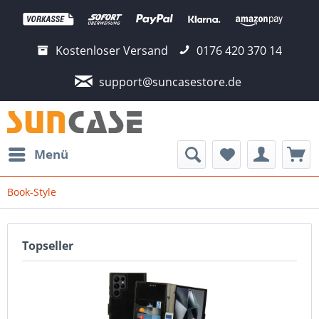
Kostenloser Versand
0176 420 370 14
support@suncasestore.de
Menü
Book-Style
Topseller