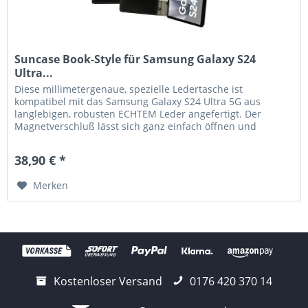
Suncase Book-Style für Samsung Galaxy S24
Ultra...
Diese millimetergenaue, spezielle Ledertasche ist
kompatibel mit das Samsung Galaxy S24 Ultra 5G aus
langlebigen, robusten ECHTEM Leder angefertigt. Der
Magnetverschluß lässt sich ganz einfach öffnen und
schließen. Durch die Verwendung...
38,90 € *
Merken
Kostenloser Versand
0176 420 370 14