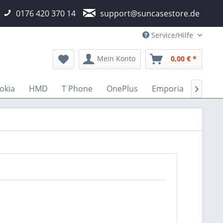
0176 420 370 14
support@suncasestore.de
Service/Hilfe
Mein Konto
0,00 € *
okia
HMD
T Phone
OnePlus
Emporia
Fairp
