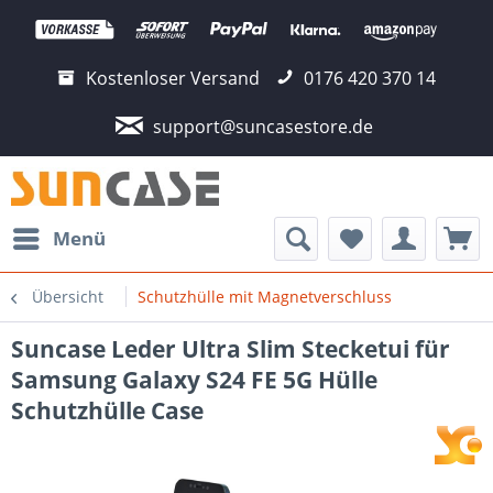
Kostenloser Versand
0176 420 370 14
support@suncasestore.de
Menü
Übersicht
Schutzhülle mit Magnetverschluss
Suncase Leder Ultra Slim Stecketui für
Samsung Galaxy S24 FE 5G Hülle
Schutzhülle Case